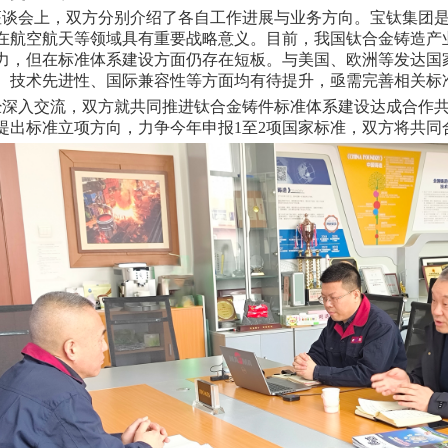
座谈会上，双方分别介绍了各自工作进展与业务方向。宝钛集团
在航空航天等领域具有重要战略意义。目前，我国钛合金铸造产
力，但在标准体系建设方面仍存在短板。与美国、欧洲等发达国
、技术先进性、国际兼容性等方面均有待提升，亟需完善相关标
经深入交流，双方就共同推进钛合金铸件标准体系建设达成合作
提出标准立项方向，力争今年申报
1
至
2
项国家标准，双方将共同