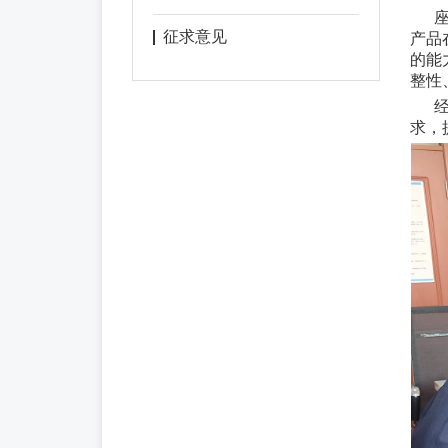
征求意见
产品
的能
整性
求，