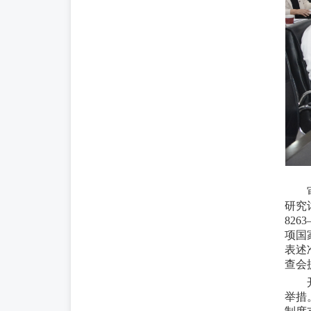
研究
826
项国
表述
查会
举措