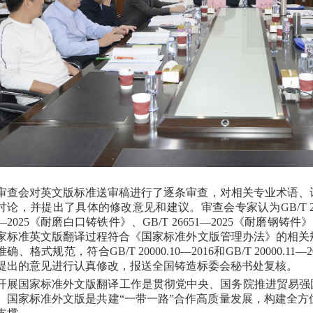
审查会对英文版标准送审稿进行了逐条审查，对相关专业术语、
讨论，并提出了具体的修改意见和建议。审查会专家认为
GB/
3—2025《耐磨白口铸铁件》、GB/T 26651—2025《耐磨钢铸件》
家标准英文版翻译过程符合《国家标准外文版管理办法》的相关
准确、格式规范，符合
GB/T 20000.10—2016和GB/T 20
提出的意见进行认真修改，报送全国铸造标委会秘书处复核。
开展国家标准外文版翻译工作是贯彻党中央、国务院推进贸易强
。国家标准外文版是共建“一带一路”合作高质量发展，构建全