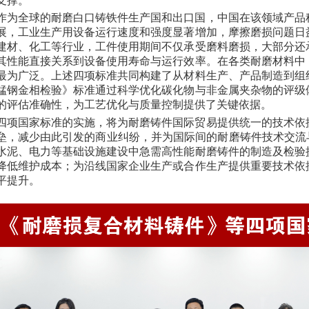
支撑。
作为全球的耐磨白口铸铁件生产国和出口国，中国在该领域产品
展，工业生产用设备运行速度和强度显著增加，摩擦磨损问题日
建材、化工等行业，工件使用期间不仅承受磨料磨损，大部分还
其性能直接关系到设备使用寿命与运行效率。在各类耐磨材料中
最为广泛。上述四项标准共同构建了从材料生产、产品制造到组
锰钢金相检验》标准通过科学优化碳化物与非金属夹杂物的评级
的评估准确性，为工艺优化与质量控制提供了关键依据。
四项国家标准的实施，将为耐磨铸件国际贸易提供统一的技术依
垒，减少由此引发的商业纠纷，并为国际间的耐磨铸件技术交流
水泥、电力等基础设施建设中急需高性能耐磨铸件的制造及检验
降低维护成本；为沿线国家企业生产或合作生产提供重要技术依
平提升。