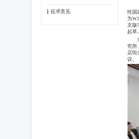
征求意见
性国
为
W2
文版项
起草
究所
店恒
议。