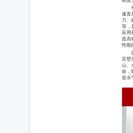
制度
速发
力、
等，
应用
造高
性能
言壁
山、
命，
造水